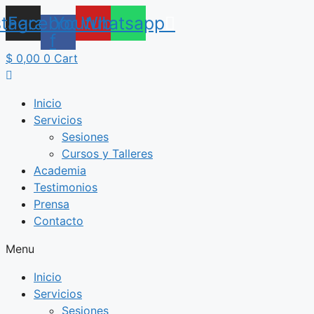
Saltar
stagram
Facebook-
Youtube
Whatsapp
al
f
contenido
$
0,00
0
Cart
Inicio
Servicios
Sesiones
Cursos y Talleres
Academia
Testimonios
Prensa
Contacto
Menu
Inicio
Servicios
Sesiones