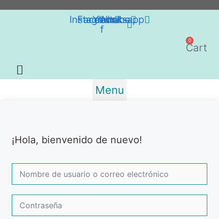
Saltar
al
Instagram
Facebook-
Youtube
Whatsapp
f
contenido
0
Cart
Menu
¡Hola, bienvenido de nuevo!