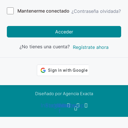
Mantenerme conectado
¿Contraseña olvidada?
Acceder
¿No tienes una cuenta?
Regístrate ahora
Diseñado por Agencia Exacta
Instagram
Facebook-
Youtube
Whatsapp
f