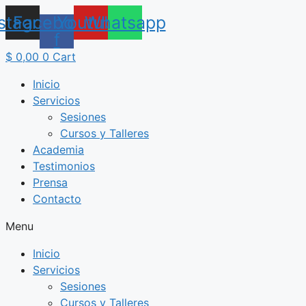
Saltar
nstagram
Facebook-
Youtube
Whatsapp
al
f
contenido
$
0,00
0
Cart
Inicio
Servicios
Sesiones
Cursos y Talleres
Academia
Testimonios
Prensa
Contacto
Menu
Inicio
Servicios
Sesiones
Cursos y Talleres